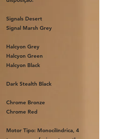
Signals Desert
Signal Marsh Grey
Halcyon Grey
Halcyon Green
Halcyon Black
Dark Stealth Black
Chrome Bronze
Chrome Red
Motor Tipo: Monocilíndrica, 4