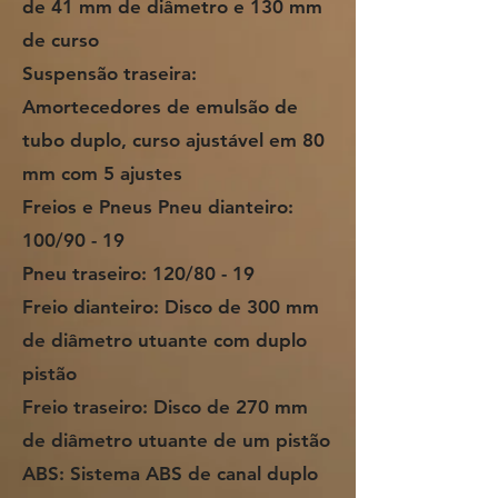
de 41 mm de diâmetro e 130 mm
de curso
Suspensão traseira:
Amortecedores de emulsão de
tubo duplo, curso ajustável em 80
mm com 5 ajustes
Freios e Pneus Pneu dianteiro:
100/90 - 19
Pneu traseiro: 120/80 - 19
Freio dianteiro: Disco de 300 mm
de diâmetro utuante com duplo
pistão
Freio traseiro: Disco de 270 mm
de diâmetro utuante de um pistão
ABS: Sistema ABS de canal duplo