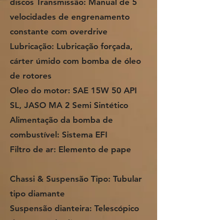
discos Transmissão: Manual de 5
velocidades de engrenamento
constante com overdrive
Lubricação: Lubricação forçada,
cárter úmido com bomba de óleo
de rotores
Oleo do motor: SAE 15W 50 API
SL, JASO MA 2 Semi Sintético
Alimentação da bomba de
combustível: Sistema EFI
Filtro de ar: Elemento de pape
Chassi & Suspensão Tipo: Tubular
tipo diamante
Suspensão dianteira: Telescópico