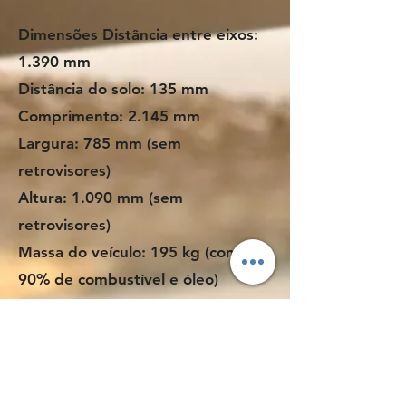
Dimensões Distância entre eixos:
1.390 mm
Distância do solo: 135 mm
Comprimento: 2.145 mm
Largura: 785 mm (sem
retrovisores)
Altura: 1.090 mm (sem
retrovisores)
Massa do veículo: 195 kg (com
90% de combustível e óleo)
Capacidade do tanque: 13 ± 0.5
Litros