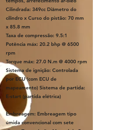
tempos, arrefecimento ar-óleo
Cilindrada: 349cc Diâmetro do
cilindro x Curso do pistão: 70 mm
x 85.8 mm
Taxa de compressão: 9.5:1
Potência máx: 20.2 bhp @ 6500
rpm
Torque máx: 27.0 N.m @ 4000 rpm
Sistema de ignição: Controlada
por ECU (com ECU de
mapeamento) Sistema de partida:
E-start (partida elétrica)
Embreagem: Embreagem tipo
úmida convencional com sete