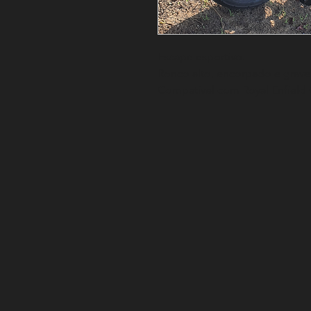
Escape esportivo.
Ronco alto, encorpado e grave
Compatível com Royal Enfield C