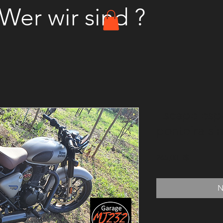
Wer wir sind ?
Escape esp
ponteira si
Preis
265,00 R$
N