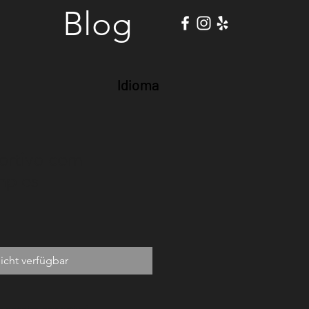
Blog
Idioma
ortivo com
mples
icht verfügbar