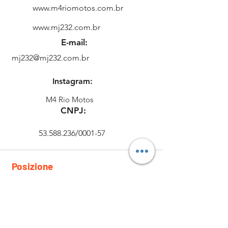
www.m4riomotos.com.br
www.mj232.com.br
E-mail:
mj232@mj232.com.br
Instagram:
M4 Rio Motos
CNPJ:
53.588.236
/0001-57
Posizione
Rua
CEP.: