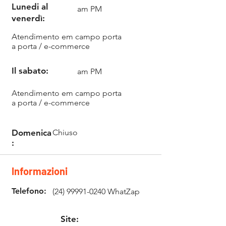
Lunedi al
am PM
venerdì:
Atendimento em campo porta
a porta / e-commerce
mj232@mj232.com.br
Il sabato:
am PM
Atendimento em campo porta
a porta / e-commerce
Domenica
Chiuso
:
Informazioni
Telefono:
(24) 99991-0240
WhatZap
Site: