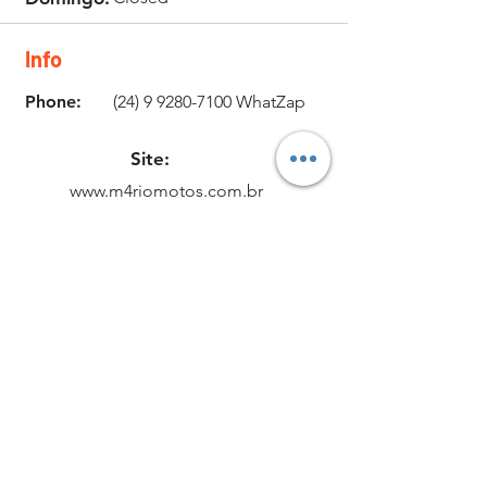
Info
Phone:
(24) 9 9280-7100
WhatZap
Site:
www.m4riomotos.com.br
www.mj232.com.br
Email:
m4riomotos@m4riomotos.com.br
Instagram:
M4 Rio Motos
CNPJ:
53.588.236
/0001-57