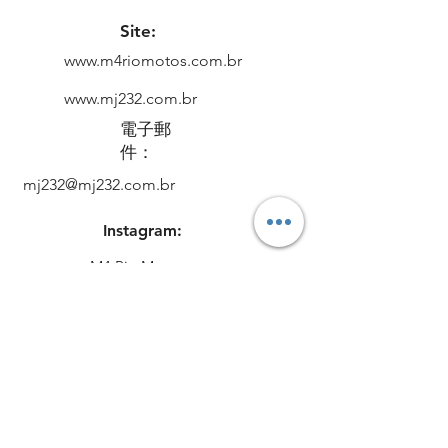
Site:
www.m4riomotos.com.br
www.mj232.com.br
電子郵
件：
mj232@mj232.com.br
Instagram:
M4 Rio Motos
CNPJ:
53.588.236
/0001-57
地點
Rua