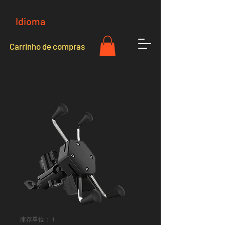
Idioma
Carrinho de compras
庫存單位： 1