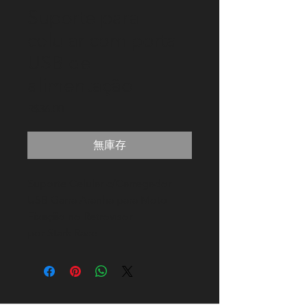
Suporte para
celular com porta
USB de
alimentação
價
R$36.00
格
無庫存
Suporte Celular c/Carregador
USB Garra Aranha para Moto
Fixação no Retrovisor
por Stark Race