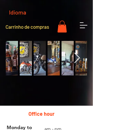
Idioma
Carrinho de compras
Office hour
Monday to
am - pm