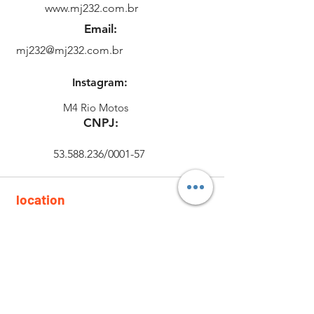
www.mj232.com.br
Email:
mj232@mj232.com.br
Instagram:
M4 Rio Motos
CNPJ:
53.588.236
/0001-57
location
Rua
CEP.:
Round Round - RJ